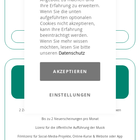
Ihre Erfahrung zu erweitern.
Wenn Sie die unten
aufgeführten optionalen
Cookies nicht akzeptieren,
kann Ihre Erfahrung
beeinträchtigt werden.
ZUM PRODUKT
Wenn Sie mehr wissen
möchten, lesen Sie bitte
unseren
Datenschutz
STUDIO
AKZEPTIEREN
MY! UNLIMITED FREE MUSIC & FILM
ab 39,-
CHF / Monat
EINSTELLUNGEN
2 Zugänge** via APP zu allen GEMA/AKM/SUISA-freien Fitness Mixen
Bis zu 2 Neuerscheinungen pro Monat
Lizenz für die öffentliche Aufführung der Musik
Filmlizenz für Social-Media-Projekte, Online-Kurse & Website oder App