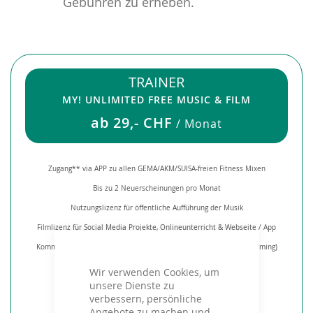
Gebühren zu erheben.
TRAINER
MY! UNLIMITED FREE MUSIC & FILM
ab 29,- CHF
/ Monat
Zugang** via APP zu allen GEMA/AKM/SUISA-freien Fitness Mixen
Bis zu 2 Neuerscheinungen pro Monat
Nutzungslizenz für öffentliche Aufführung der Musik
Filmlizenz für Social Media Projekte, Onlineunterricht & Webseite / App
Kommerzielle Verwendung der Videos / direkter Verkauf (per Streaming)
Pitch-Control
Wir verwenden Cookies, um
unsere Dienste zu
Erstellen individueller Playlisten
verbessern, persönliche
Mix-Tool
Angebote zu machen und