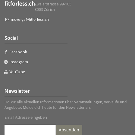
Zweierstrasse 99-105
8003 Zürich
move-ya@fitforless.ch
Social
Facebook
Instagram
YouTube
Newsletter
Hol dir alle aktuellen Informationen über Veranstaltungen, Verkäufe und
Angebote. Melde dich heute für den Newsletter an.
Email Adresse eingeben
Absenden