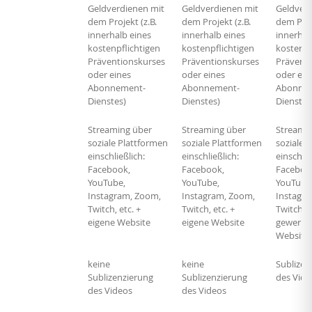
Geldverdienen mit
Geldverdienen mit
Geldverd
dem Projekt (z.B.
dem Projekt (z.B.
dem Proje
innerhalb eines
innerhalb eines
innerhal
kostenpflichtigen
kostenpflichtigen
kostenpf
Präventionskurses
Präventionskurses
Präventi
oder eines
oder eines
oder ein
Abonnement-
Abonnement-
Abonne
Dienstes)
Dienstes)
Dienstes
Streaming über
Streaming über
Streami
soziale Plattformen
soziale Plattformen
soziale 
einschließlich:
einschließlich:
einschlie
Facebook,
Facebook,
Faceboo
YouTube,
YouTube,
YouTube
Instagram, Zoom,
Instagram, Zoom,
Instagra
Twitch, etc. +
Twitch, etc. +
Twitch, e
eigene Website
eigene Website
gewerbli
Website
keine
keine
Sublizen
Sublizenzierung
Sublizenzierung
des Vide
des Videos
des Videos