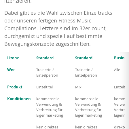
lizenzieren.
Dabei gibt es die Wahl zwischen Einzeltracks
oder unseren fertigen Fitness Music
Compilations. Letztere sind im 32er count,
durchgemixt und speziell auf bestimmte
Bewegungskonzepte zugeschnitten.
Lizenz
Standard
Standard
Busines
Wer
TrainerIn /
TrainerIn /
Alle
Einzelperson
Einzelperson
Produkt
Einzeltitel
Mix
Einzeltite
Konditionen
kommerzielle
kommerzielle
kommerz
Verwendung &
Verwendung &
Verwend
Verbreitung für
Verbreitung für
Verbreit
Eigenmarketing
Eigenmarketing
Eigenma
kein direktes
kein direktes
direktes