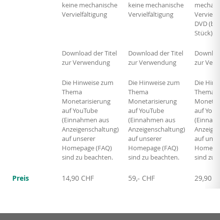
keine mechanische
keine mechanische
mechani
Vervielfältigung
Vervielfältigung
Vervielfä
DVD (bis
Stück)
Download der Titel
Download der Titel
Download
zur Verwendung
zur Verwendung
zur Ver
Die Hinweise zum
Die Hinweise zum
Die Hinw
Thema
Thema
Thema
Monetarisierung
Monetarisierung
Monetar
auf YouTube
auf YouTube
auf You
(Einnahmen aus
(Einnahmen aus
(Einnah
Anzeigenschaltung)
Anzeigenschaltung)
Anzeigen
auf unserer
auf unserer
auf unse
Homepage (FAQ)
Homepage (FAQ)
Homepag
sind zu beachten.
sind zu beachten.
sind zu 
Preis
14,90 CHF
59,- CHF
29,90 C