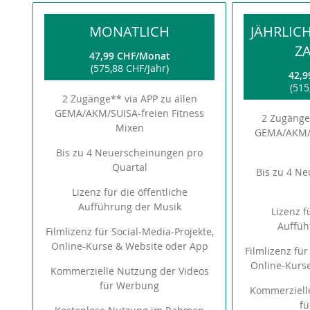
MONATLICH
JÄHRLIC
Z
47,99 CHF
Monat
575,88 CHF
Jahr
42,9
515
2 Zugänge** via APP zu allen
GEMA/AKM/SUISA-freien Fitness
2 Zugänge*
Mixen
GEMA/AKM/S
Bis zu 4 Neuerscheinungen pro
Quartal
Bis zu 4 N
Lizenz für die öffentliche
Aufführung der Musik
Lizenz f
Auffüh
Filmlizenz für Social-Media-Projekte,
Online-Kurse & Website oder App
Filmlizenz für
Online-Kurs
Kommerzielle Nutzung der Videos
für Werbung
Kommerziell
f