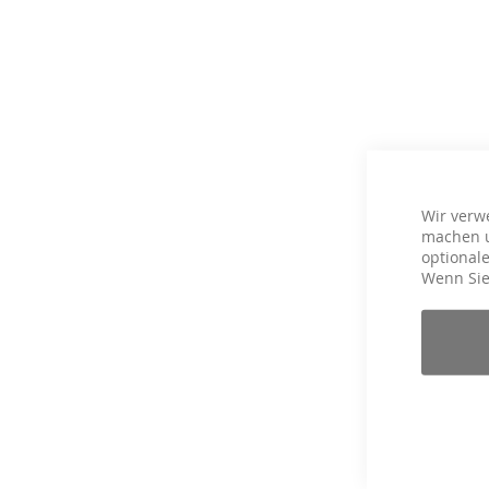
Wir verw
machen u
optionale
Wenn Sie