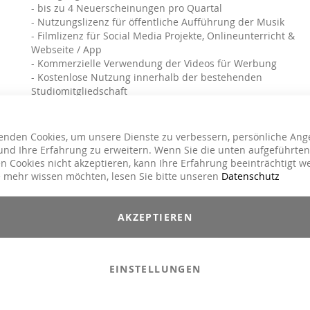
- bis zu 4 Neuerscheinungen pro Quartal
- Nutzungslizenz für öffentliche Aufführung der Musik
- Filmlizenz für Social Media Projekte, Onlineunterricht &
Webseite / App
- Kommerzielle Verwendung der Videos für Werbung
- Kostenlose Nutzung innerhalb der bestehenden
Studiomitgliedschaft
- Kostenpflichtige Nutzung, z.B. kostenpflichtige Onlinekurs
oder Abonnements für alle durch Upgrade: GYM Plus
- Pitch-Control
enden Cookies, um unsere Dienste zu verbessern, persönliche Ang
- Erstellen individueller Playlisten
nd Ihre Erfahrung zu erweitern. Wenn Sie die unten aufgeführten
- Mix Tool
n Cookies nicht akzeptieren, kann Ihre Erfahrung beeinträchtigt w
 mehr wissen möchten, lesen Sie bitte unseren
Datenschutz
* ausgenommen weniger Mixe (einige AROHA & Lucia Schmidt Titel)
** auf 2 mobilen Endgeräte aktiv nutzbar
Infos & Fragen?
Checke das App Tutorial und die FAQ oder
AKZEPTIEREN
kontaktiere uns:
+49 4171/79599-0
oder
info@move-ya.de
Für spezielle Angebote sende uns eine E-Mail an
licensing@move-ya.de
EINSTELLUNGEN
ZIELGRUPPE
Abschlussberechtigt: physisches Fitnessstudio (1 Standort) 