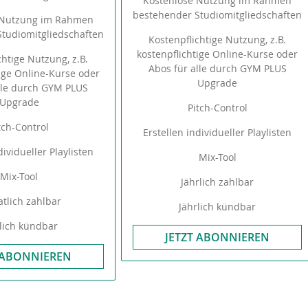
Kostenlose Nutzung im Rahmen
bestehender Studiomitgliedschaften
 Nutzung im Rahmen
tudiomitgliedschaften
Kostenpflichtige Nutzung, z.B.
kostenpflichtige Online-Kurse oder
chtige Nutzung, z.B.
Abos für alle durch GYM PLUS
tige Online-Kurse oder
Upgrade
lle durch GYM PLUS
Upgrade
Pitch-Control
tch-Control
Erstellen individueller Playlisten
dividueller Playlisten
Mix-Tool
Mix-Tool
Jährlich zahlbar
tlich zahlbar
Jährlich kündbar
lich kündbar
JETZT ABONNIEREN
 ABONNIEREN