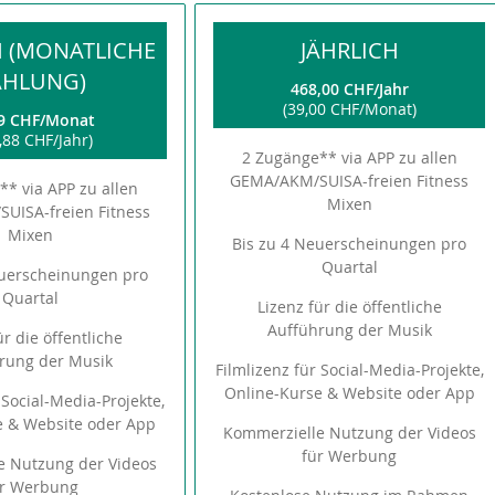
H (MONATLICHE
JÄHRLICH
AHLUNG)
468,00 CHF
Jahr
39,00 CHF
Monat
9 CHF
Monat
,88 CHF
Jahr
2 Zugänge** via APP zu allen
GEMA/AKM/SUISA-freien Fitness
* via APP zu allen
Mixen
UISA-freien Fitness
Mixen
Bis zu 4 Neuerscheinungen pro
Quartal
euerscheinungen pro
Quartal
Lizenz für die öffentliche
Aufführung der Musik
ür die öffentliche
rung der Musik
Filmlizenz für Social-Media-Projekte,
Online-Kurse & Website oder App
 Social-Media-Projekte,
e & Website oder App
Kommerzielle Nutzung der Videos
für Werbung
e Nutzung der Videos
ür Werbung