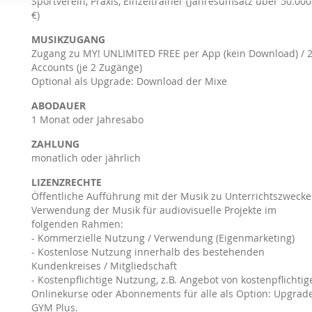
Sportverein, Praxis, Einzeltrainer (Jahresumsatz über 50.000
€)
MUSIKZUGANG
Zugang zu MY! UNLIMITED FREE per App (kein Download) / 
Accounts (je 2 Zugänge)
Optional als Upgrade: Download der Mixe
ABODAUER
1 Monat oder Jahresabo
ZAHLUNG
monatlich oder jährlich
LIZENZRECHTE
Öffentliche Aufführung mit der Musik zu Unterrichtszweck
Verwendung der Musik für audiovisuelle Projekte im
folgenden Rahmen:
- Kommerzielle Nutzung / Verwendung (Eigenmarketing)
- Kostenlose Nutzung innerhalb des bestehenden
Kundenkreises / Mitgliedschaft
- Kostenpflichtige Nutzung, z.B. Angebot von kostenpflichtig
Onlinekurse oder Abonnements für alle als Option: Upgrad
GYM Plus.