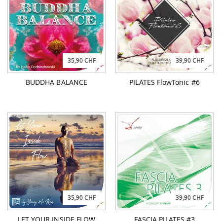
35,90 CHF
39,90 CHF
BUDDHA BALANCE
PILATES FlowTonic #6
35,90 CHF
39,90 CHF
LET YOUR INSIDE FLOW
FASCIA PILATES #3