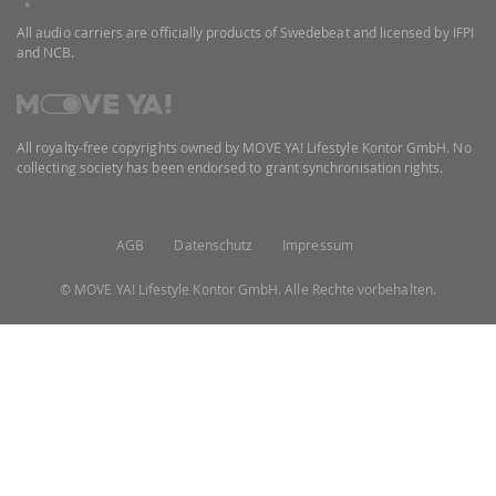
All audio carriers are officially products of Swedebeat and licensed by IFPI
and NCB.
All royalty-free copyrights owned by MOVE YA! Lifestyle Kontor GmbH. No
collecting society has been endorsed to grant synchronisation rights.
AGB
Datenschutz
Impressum
© MOVE YA! Lifestyle Kontor GmbH. Alle Rechte vorbehalten.