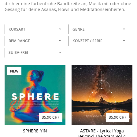
dir hier eine farbenfrohe Bandbreite an, Musik mit oder ohne
Gesang für deine Asanas, Flows und Meditationseinheiten.
KURSART
GENRE
BPM RANGE
KONZEPT / SERIE
SUISA-FREI
NEW
35,90 CHF
35,90 CHF
SPHERE YIN
ASTARE - Lyrical Yoga
Beyond The Stars Vol.4