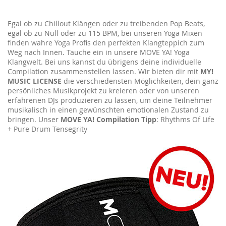
Egal ob zu Chillout Klängen oder zu treibenden Pop Beats,
egal ob zu Null oder zu 115 BPM, bei unseren Yoga Mixen
finden wahre Yoga Profis den perfekten Klangteppich zum
Weg nach Innen. Tauche ein in unsere MOVE YA! Yoga
Klangwelt. Bei uns kannst du übrigens deine individuelle
Compilation zusammenstellen lassen. Wir bieten dir mit
MY!
MUSIC LICENSE
die verschiedensten Möglichkeiten, dein ganz
persönliches Musikprojekt zu kreieren oder von unseren
erfahrenen DJs produzieren zu lassen, um deine Teilnehmer
musikalisch in einen gewünschten emotionalen Zustand zu
bringen. Unser
MOVE YA! Compilation Tipp
: Rhythms Of Life
+ Pure Drum Tensegrity