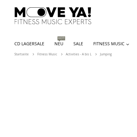
HOT!
CD LAGERSALE
NEU
SALE
FITNESS MUSIC
Startseite
Fitness Music
Activities - A bis L
Jumping