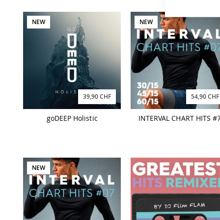
NEW
NEW
39,90 CHF
54,90 CHF
goDEEP Holistic
INTERVAL CHART HITS #
NEW