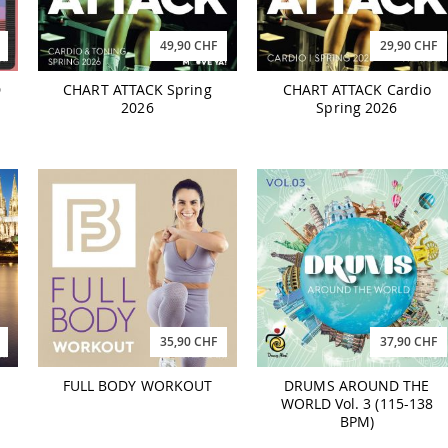
49,90 CHF
29,90 CHF
D
CHART ATTACK Spring
CHART ATTACK Cardio
2026
Spring 2026
35,90 CHF
37,90 CHF
FULL BODY WORKOUT
DRUMS AROUND THE
WORLD Vol. 3 (115-138
BPM)