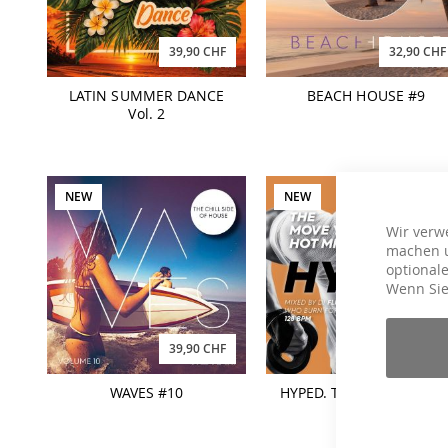
39,90 CHF
32,90 CHF
LATIN SUMMER DANCE
BEACH HOUSE #9
Vol. 2
NEW
NEW
Wir verw
machen u
optionale
Wenn Sie
39,90 CHF
32,90 CHF
WAVES #10
HYPED. The MOVE YA! Ho
Mix #15