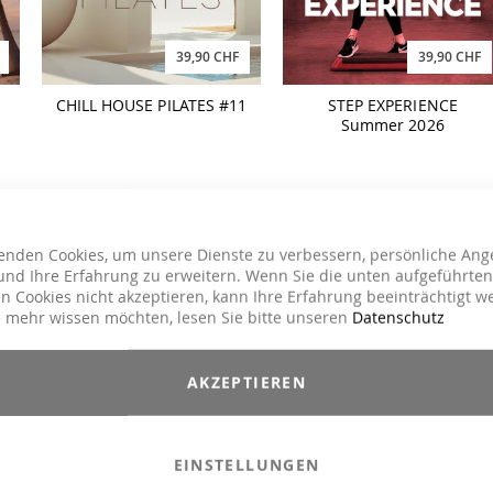
39,90 CHF
39,90 CHF
CHILL HOUSE PILATES #11
STEP EXPERIENCE
Summer 2026
NEW
NEW
enden Cookies, um unsere Dienste zu verbessern, persönliche Ang
nd Ihre Erfahrung zu erweitern. Wenn Sie die unten aufgeführten
n Cookies nicht akzeptieren, kann Ihre Erfahrung beeinträchtigt w
 mehr wissen möchten, lesen Sie bitte unseren
Datenschutz
AKZEPTIEREN
35,90 CHF
39,90 CHF
t
AFRO HOUSE
GREATEST HITS REMIXED
Vol. 11 Michael Jackson
EINSTELLUNGEN