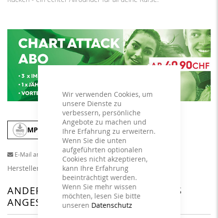
Wir verwenden Cookies, um
unsere Dienste zu
verbessern, persönliche
Angebote zu machen und
MP3
In den Warenkorb
Ihre Erfahrung zu erweitern.
Wenn Sie die unten
aufgeführten optionalen
E-Mail an einen Freund
Cookies nicht akzeptieren,
Herstellerangaben
kann Ihre Erfahrung
beeinträchtigt werden.
Wenn Sie mehr wissen
ANDERE KUNDEN HABEN SICH DAS
möchten, lesen Sie bitte
ANGESEHEN
unseren
Datenschutz