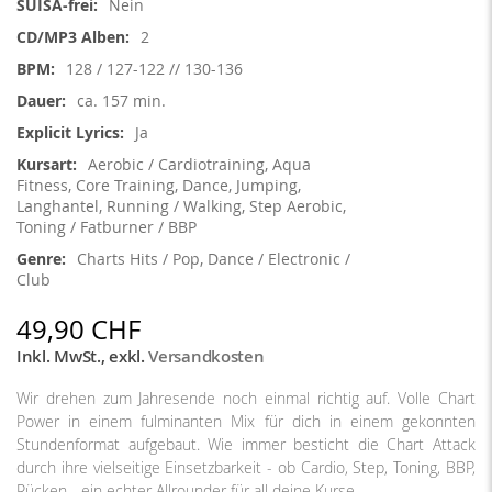
Nein
2
128 / 127-122 // 130-136
ca. 157 min.
Ja
Aerobic / Cardiotraining, Aqua
Fitness, Core Training, Dance, Jumping,
Langhantel, Running / Walking, Step Aerobic,
Toning / Fatburner / BBP
Charts Hits / Pop, Dance / Electronic /
Club
49,90 CHF
Inkl. MwSt.
,
exkl.
Versandkosten
Wir drehen zum Jahresende noch einmal richtig auf. Volle Chart
Power in einem fulminanten Mix für dich in einem gekonnten
Stundenformat aufgebaut. Wie immer besticht die Chart Attack
durch ihre vielseitige Einsetzbarkeit - ob Cardio, Step, Toning, BBP,
Rücken - ein echter Allrounder für all deine Kurse.