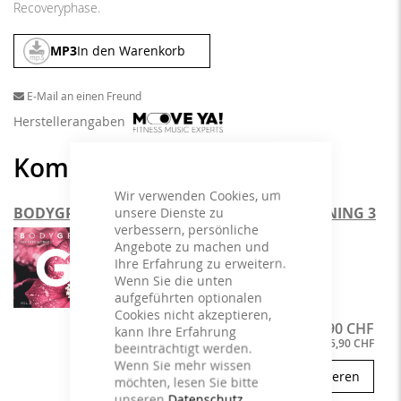
Recoveryphase.
MP3
In den Warenkorb
E-Mail an einen Freund
Herstellerangaben
Kombinieren und sparen
Wir verwenden Cookies, um
BODYGRIP The Deep Workout #2 & FUNCTIONING 3
unsere Dienste zu
verbessern, persönliche
Angebote zu machen und
Ihre Erfahrung zu erweitern.
+
Wenn Sie die unten
aufgeführten optionalen
Cookies nicht akzeptieren,
59,90 CHF
75,80 CHF
Zusammen kaufen für
kann Ihre Erfahrung
Du sparst
15,90 CHF
beeinträchtigt werden.
Wenn Sie mehr wissen
konfigurieren
möchten, lesen Sie bitte
unseren
Datenschutz