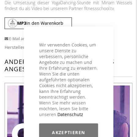
Die Umsetzung dieser YogaDancing-Stunde mit Miriam Wessels
findest du als Video bei unserem Partner
fitnessschool.tv
.
MP3
In den Warenkorb
E-Mail an einen Freund
Wir verwenden Cookies, um
Herstellerangaben
unsere Dienste zu
verbessern, persönliche
ANDERE KUNDEN HABEN SICH DAS
Angebote zu machen und
ANGESEHEN
Ihre Erfahrung zu erweitern.
Wenn Sie die unten
aufgeführten optionalen
Cookies nicht akzeptieren,
kann Ihre Erfahrung
beeinträchtigt werden.
Wenn Sie mehr wissen
möchten, lesen Sie bitte
unseren
Datenschutz
AKZEPTIEREN