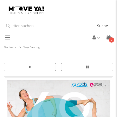
Suche
Toggle
Arti
0
Cart
Nav
Startseite
YogaDancing