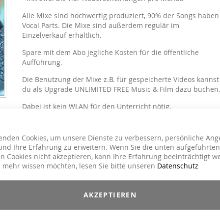
Alle Mixe sind hochwertig produziert, 90% der Songs haben
Vocal Parts. Die Mixe sind außerdem regulär im
Einzelverkauf erhältlich.
Spare mit dem Abo jegliche Kosten für die öffentliche
Aufführung.
Die Benutzung der Mixe z.B. für gespeicherte Videos kannst
du als Upgrade UNLIMITED FREE Music & Film dazu buchen
Dabei ist kein WLAN für den Unterricht nötig.
Deine Vorteile:
• Zugriff auf alle GEMA/AKM/SUISAfreie MOVE YA! Mixe *
enden Cookies, um unsere Dienste zu verbessern, persönliche Ang
• bis zu 4 Neuerscheinungen pro Quartal
nd Ihre Erfahrung zu erweitern. Wenn Sie die unten aufgeführten
• Download in der App
n Cookies nicht akzeptieren, kann Ihre Erfahrung beeinträchtigt w
• Pitch-Control
 mehr wissen möchten, lesen Sie bitte unseren
Datenschutz
• Erstellen individueller Playlisten
• Mix-Tool
• Hochladen eigener Songs
AKZEPTIEREN
* einzelne Auftragsprodukte ausgenommen (einige AROHA & Lucia Schmidt
Titel)