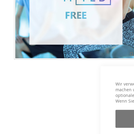
Wir verw
machen u
optionale
Wenn Sie