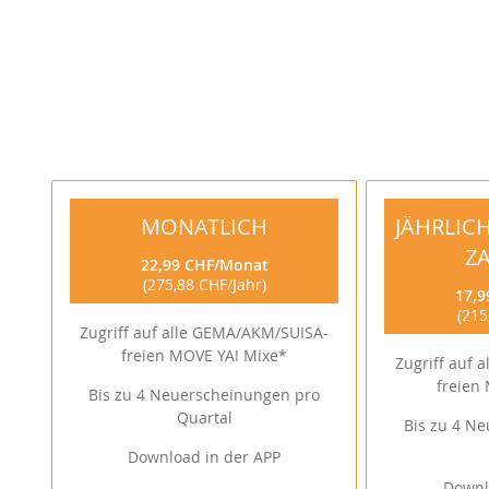
MONATLICH
JÄHRLIC
Z
22,99 CHF
Monat
275,88 CHF
Jahr
17,9
215
Zugriff auf alle GEMA/AKM/SUISA-
freien MOVE YA! Mixe*
Zugriff auf 
freien
Bis zu 4 Neuerscheinungen pro
Quartal
Bis zu 4 N
Download in der APP
Downl