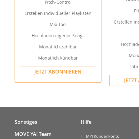
Pitch-Control
Pi
Erstellen individueller Playlisten
Erstellen in
Mix-Tool
Hochladen eigener Songs
Hochlad
Monatlich zahlbar
Mona
Monatlich kündbar
Jähr
JETZT ABONNIEREN
JETZT
Sonstiges
Hilfe
MOVE YA! Team
MY! Kundenkonto