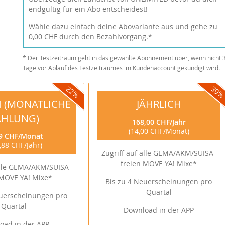
endgültig für ein Abo entscheidest!
Wähle dazu einfach deine Abovariante aus und gehe zu
0,00 CHF durch den Bezahlvorgang.*
* Der Testzeitraum geht in das gewählte Abonnement über, wenn nicht 
Tage vor Ablauf des Testzeitraumes im Kundenaccount gekündigt wird.
22
39
H (MONATLICHE
JÄHRLICH
AHLUNG)
168,00 CHF
Jahr
14,00 CHF
Monat
9 CHF
Monat
,88 CHF
Jahr
Zugriff auf alle GEMA/AKM/SUISA-
freien MOVE YA! Mixe*
alle GEMA/AKM/SUISA-
 MOVE YA! Mixe*
Bis zu 4 Neuerscheinungen pro
Quartal
euerscheinungen pro
Quartal
Download in der APP
oad in der APP