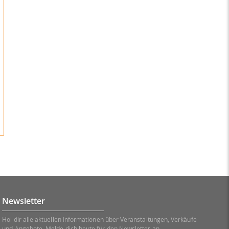
Newsletter
Hol dir alle aktuellen Informationen über Veranstaltungen, Verkäufe
und Angebote. Melde dich heute für den Newsletter an.