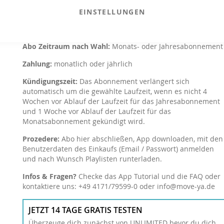
Konditionen auf einen Blick
EINSTELLUNGEN
Musikzugang:
per kostenloser MOVE YA! App, die Mixe
können in der App heruntergeladen werden.
Abo Zeitraum nach Wahl:
Monats- oder Jahresabonnement
Zahlung:
monatlich oder jährlich
Kündigungszeit:
Das Abonnement verlängert sich
automatisch um die gewählte Laufzeit, wenn es nicht 4
Wochen vor Ablauf der Laufzeit für das Jahresabonnement
und 1 Woche vor Ablauf der Laufzeit für das
Monatsabonnement gekündigt wird.
Prozedere:
Abo hier abschließen, App downloaden, mit den
Benutzerdaten des Einkaufs (Email / Passwort) anmelden
und nach Wunsch Playlisten runterladen.
Infos & Fragen?
Checke das App Tutorial und die FAQ oder
kontaktiere uns:
+49 4171/79599-0
oder
info@move-ya.de
JETZT 14 TAGE GRATIS TESTEN
Überzeuge dich zunächst von UNLIMITED bevor du dich