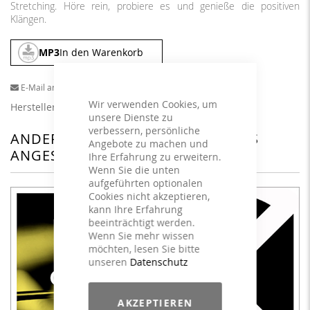
Stretching. Höre rein, probiere es und genieße die positiven
Klängen.
MP3
In den Warenkorb
E-Mail an einen Freund
Wir verwenden Cookies, um
Herstellerangaben
unsere Dienste zu
verbessern, persönliche
ANDERE KUNDEN HABEN SICH DAS
Angebote zu machen und
ANGESEHEN
Ihre Erfahrung zu erweitern.
Wenn Sie die unten
aufgeführten optionalen
Cookies nicht akzeptieren,
kann Ihre Erfahrung
beeinträchtigt werden.
Wenn Sie mehr wissen
möchten, lesen Sie bitte
unseren
Datenschutz
AKZEPTIEREN