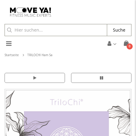
Suche
Toggle
Arti
0
Cart
Nav
Startseite
TRILOCHI Ham Sa