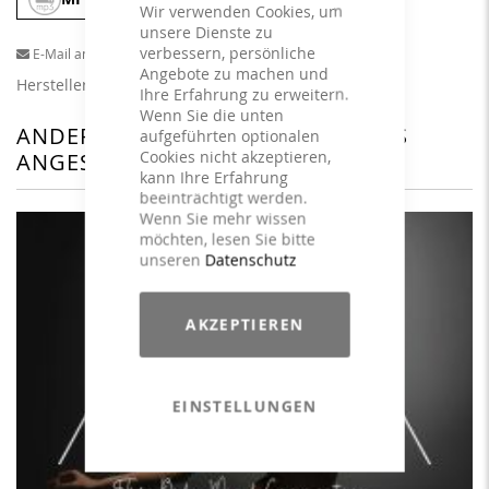
Wir verwenden Cookies, um
unsere Dienste zu
verbessern, persönliche
E-Mail an einen Freund
Angebote zu machen und
Herstellerangaben
Ihre Erfahrung zu erweitern.
Wenn Sie die unten
ANDERE KUNDEN HABEN SICH DAS
aufgeführten optionalen
Cookies nicht akzeptieren,
ANGESEHEN
kann Ihre Erfahrung
beeinträchtigt werden.
Wenn Sie mehr wissen
möchten, lesen Sie bitte
unseren
Datenschutz
AKZEPTIEREN
EINSTELLUNGEN