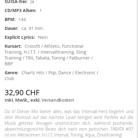
Ja
1
144
ca. 91 min.
Nein
Crossfit / Athletic, Functional
Training, H.I.T.T. / Intervalltraining, Sling
Training / TRX, Tabata, Toning / Fatburner /
BBP
Charts Hits / Pop, Dance / Electronic /
Club
32,90 CHF
Inkl. MwSt.
,
exkl.
Versandkosten
Do it! Dieser Mix bietet alles, was das Intervall-Herz begehrt und
dein Workout auf das nächste Level bringen wird! Perfekt auf die
Musik getimte Ansagen unterstützen dich, während pushende,
abwechslungsreiche Beats dich nach vorn peitschen. TABATA #07
ist ein Alleskönner: H.I.I.T, Interval, Toning, Aqua, Zirkeltraining!