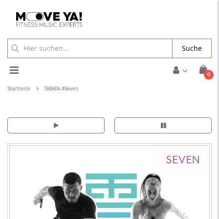
Suche
Toggle
Arti
0
Cart
Nav
Startseite
TABATA #Seven