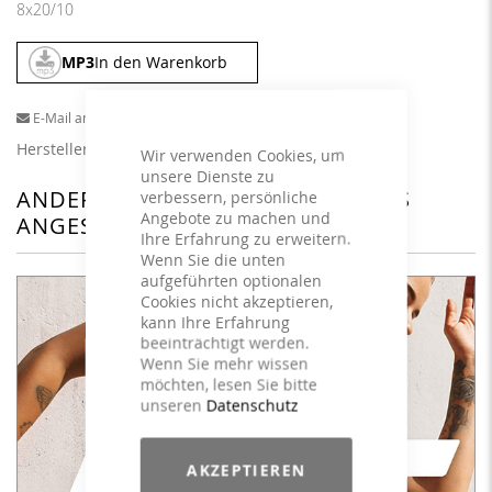
8x20/10
MP3
In den Warenkorb
E-Mail an einen Freund
Herstellerangaben
Wir verwenden Cookies, um
unsere Dienste zu
ANDERE KUNDEN HABEN SICH DAS
verbessern, persönliche
Angebote zu machen und
ANGESEHEN
Ihre Erfahrung zu erweitern.
Wenn Sie die unten
aufgeführten optionalen
Cookies nicht akzeptieren,
kann Ihre Erfahrung
beeinträchtigt werden.
Wenn Sie mehr wissen
möchten, lesen Sie bitte
unseren
Datenschutz
AKZEPTIEREN