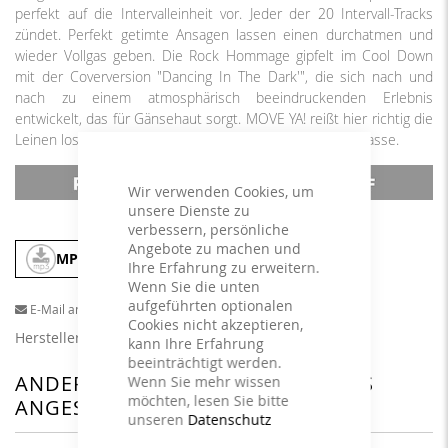
perfekt auf die Intervalleinheit vor. Jeder der 20 Intervall-Tracks
zündet. Perfekt getimte Ansagen lassen einen durchatmen und
wieder Vollgas geben. Die Rock Hommage gipfelt im Cool Down
mit der Coverversion "Dancing In The Dark'", die sich nach und
nach zu einem atmosphärisch beeindruckenden Erlebnis
entwickelt, das für Gänsehaut sorgt. MOVE YA! reißt hier richtig die
Leinen los, das macht Spaß und ist absolute Premium-Klasse.
Wir verwenden Cookies, um
unsere Dienste zu
verbessern, persönliche
Angebote zu machen und
MP3
In den Warenkorb
Ihre Erfahrung zu erweitern.
Wenn Sie die unten
aufgeführten optionalen
E-Mail an einen Freund
Cookies nicht akzeptieren,
Herstellerangaben
kann Ihre Erfahrung
beeinträchtigt werden.
ANDERE KUNDEN HABEN SICH DAS
Wenn Sie mehr wissen
möchten, lesen Sie bitte
ANGESEHEN
unseren
Datenschutz