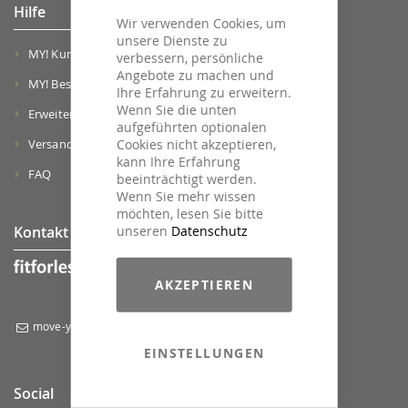
Hilfe
Wir verwenden Cookies, um
unsere Dienste zu
MY! Kundenkonto
verbessern, persönliche
Angebote zu machen und
MY! Bestellhistorie
Ihre Erfahrung zu erweitern.
Wenn Sie die unten
Erweiterte Suche
aufgeführten optionalen
Cookies nicht akzeptieren,
Versand & Zahlung
kann Ihre Erfahrung
FAQ
beeinträchtigt werden.
Wenn Sie mehr wissen
möchten, lesen Sie bitte
unseren
Datenschutz
Kontakt
Zweierstrasse 99-105
AKZEPTIEREN
8003 Zürich
move-ya@fitforless.ch
EINSTELLUNGEN
Social