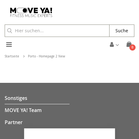
Suche
Toggle
Arti
0
Cart
Nav
Startseite
Porto - Homepage 2 New
Sonstiges
MOVE YA! Team
Partner