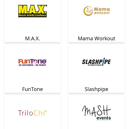
M.A.X.
Mama Workout
FunTone
Slashpipe