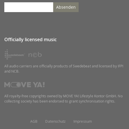
Absenden
Officially licensed music
All audio carriers are officially products of Swedebeat and licensed by IFPI
and NCB.
All royalty-free copyrights owned by MOVE YA! Lifestyle Kontor GmbH. No
collecting society has been endorsed to grant synchronisation rights.
AGB
Datenschutz
Impressum