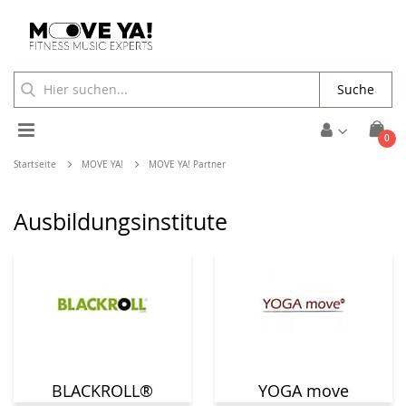
Suche
Toggle
Arti
0
Cart
Nav
Startseite
MOVE YA!
MOVE YA! Partner
Ausbildungsinstitute
BLACKROLL®
YOGA move