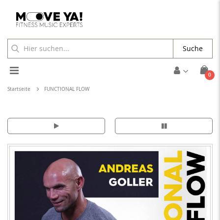
Suche
Toggle
Arti
0
Cart
Nav
Startseite
FUNCTIONAL FLOW