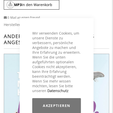
MP3
In den Warenkorb
E-Mail an einen Freund
Herstellerangaben
Wir verwenden Cookies, um
ANDERE KUNDEN HABEN SICH DAS
unsere Dienste zu
ANGESEHEN
verbessern, persönliche
Angebote zu machen und
Ihre Erfahrung zu erweitern.
Wenn Sie die unten
aufgeführten optionalen
Cookies nicht akzeptieren,
kann Ihre Erfahrung
beeinträchtigt werden.
Wenn Sie mehr wissen
möchten, lesen Sie bitte
unseren
Datenschutz
AKZEPTIEREN