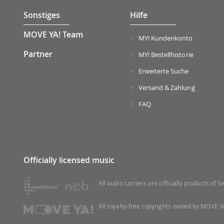
Sonstiges
Hilfe
MOVE YA! Team
MY! Kundenkonto
Partner
MY! Bestellhistorie
Erweiterte Suche
Versand & Zahlung
FAQ
Officially licensed music
All audio carriers are officially products of
All royalty-free copyrights owned by MOVE YA