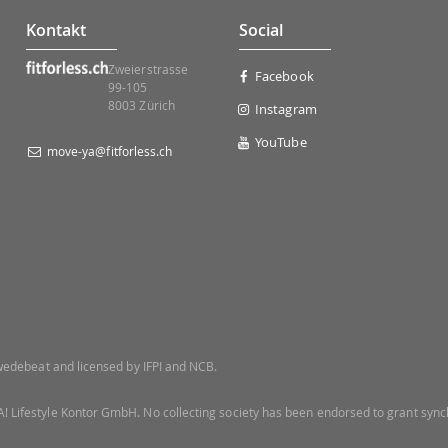
Kontakt
Social
Zweierstrasse
Facebook
99-105
8003 Zürich
Instagram
YouTube
move-ya@fitforless.ch
 Swedebeat and licensed by IFPI and NCB.
! Lifestyle Kontor GmbH. No collecting society has been endorsed to grant synch