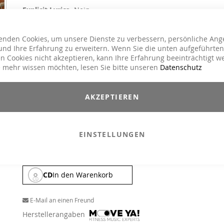
Explicit Lyrics
Nein
Kursart
Cycling
enden Cookies, um unsere Dienste zu verbessern, persönliche Ang
Dance / Electronic / Club, House / Deep
Genre
nd Ihre Erfahrung zu erweitern. Wenn Sie die unten aufgeführten
House, Instrumental, Klassik
n Cookies nicht akzeptieren, kann Ihre Erfahrung beeinträchtigt w
 mehr wissen möchten, lesen Sie bitte unseren
Datenschutz
4,90 CHF
39,90 CHF
Inkl. MwSt.
,
exkl.
Versandkosten
AKZEPTIEREN
Lasse dich inspirieren und motivieren durch eine Compilation v
Klassikern in spektakulären Versionen, mit groß
Symphonieorchester und erstklassigen Stimmen inszenier
Erlebe einen Adrenalin- und Dopaminrausch, der je
EINSTELLUNGEN
Altersgruppe erfasst, durch Neuinterpretationen von Supersta
wie DJ Pete Tong, Milk & Sugar und Moby.
CD
In den Warenkorb
E-Mail an einen Freund
Herstellerangaben