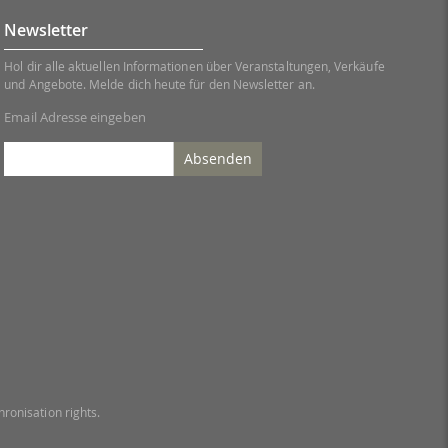
Newsletter
Hol dir alle aktuellen Informationen über Veranstaltungen, Verkäufe
und Angebote. Melde dich heute für den Newsletter an.
Email Adresse eingeben
Absenden
ronisation rights.