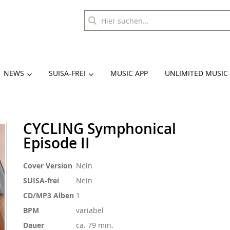
NEWS
SUISA-FREI
MUSIC APP
UNLIMITED MUSIC
CYCLING Symphonical
Episode II
Weitere
Cover Version
Nein
Informationen
SUISA-frei
Nein
CD/MP3 Alben
1
BPM
variabel
Dauer
ca. 79 min.