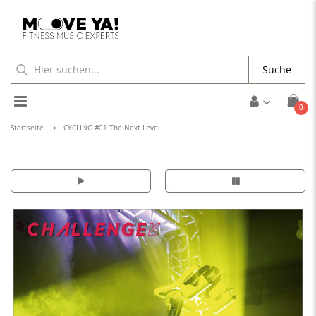
Suche
Toggle
Arti
0
Cart
Nav
Startseite
CYCLING #01 The Next Level