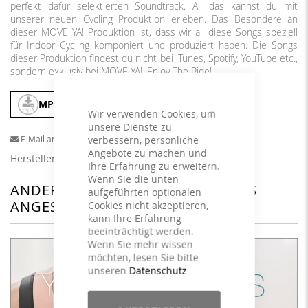
perfekt dafür selektierten Soundtrack. All das kannst du mit
unserer neuen Cycling Produktion erleben. Das Besondere an
dieser MOVE YA! Produktion ist, dass wir all diese Songs speziell
für Indoor Cycling komponiert und produziert haben. Die Songs
dieser Produktion findest du nicht bei iTunes, Spotify, YouTube etc.,
sondern exklusiv bei MOVE YA!. Enjoy The Ride!
MP3
In den Warenkorb
Wir verwenden Cookies, um
unsere Dienste zu
verbessern, persönliche
E-Mail an einen Freund
Angebote zu machen und
Herstellerangaben
Ihre Erfahrung zu erweitern.
Wenn Sie die unten
ANDERE KUNDEN HABEN SICH DAS
aufgeführten optionalen
ANGESEHEN
Cookies nicht akzeptieren,
kann Ihre Erfahrung
beeinträchtigt werden.
Wenn Sie mehr wissen
möchten, lesen Sie bitte
unseren
Datenschutz