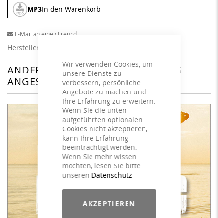
MP3
In den Warenkorb
E-Mail an einen Freund
Herstellerangaben
Wir verwenden Cookies, um
ANDERE KUNDEN HABEN SICH DAS
unsere Dienste zu
ANGESEHEN
verbessern, persönliche
Angebote zu machen und
Ihre Erfahrung zu erweitern.
Wenn Sie die unten
aufgeführten optionalen
Cookies nicht akzeptieren,
kann Ihre Erfahrung
beeinträchtigt werden.
Wenn Sie mehr wissen
möchten, lesen Sie bitte
unseren
Datenschutz
AKZEPTIEREN