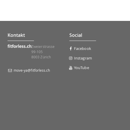
Kontakt
Social
Zweierstrasse
Facebook
99-105
8003 Zürich
Instagram
YouTube
move-ya@fitforless.ch