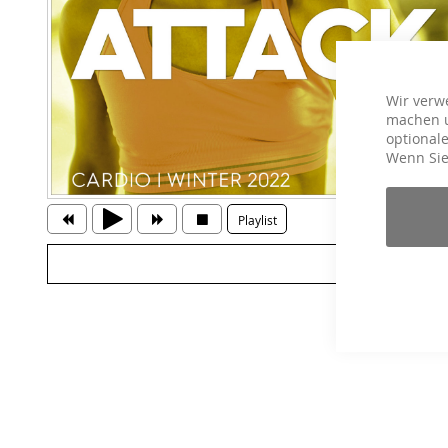
Wir verw
machen u
optionale
Wenn Sie
Playlist