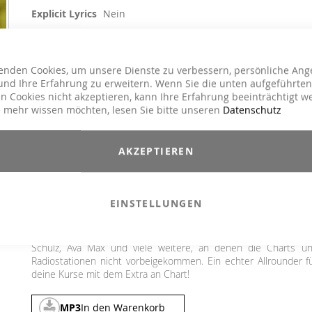
Explicit Lyrics
Nein
Aerobic / Cardiotraining, Crossfit / Athletic,
Kursart
Dance, Jumping, Running / Walking, Step
Aerobic
enden Cookies, um unsere Dienste zu verbessern, persönliche Ang
Charts Hits / Pop, Dance / Electronic / Club,
nd Ihre Erfahrung zu erweitern. Wenn Sie die unten aufgeführten
Genre
Pop
n Cookies nicht akzeptieren, kann Ihre Erfahrung beeinträchtigt w
 mehr wissen möchten, lesen Sie bitte unseren
Datenschutz
39,90 CHF
Inkl. MwSt.
,
exkl.
Versandkosten
AKZEPTIEREN
Da ist sie, DEIN Chart Burner für die kalte Jahreszeit! Mit d
aktuellen Gipfelstürmern und den kommenden Hits bringen w
dich brandaktuell bis in den Frühling. Unsere "Chart Attack Card
EINSTELLUNGEN
Winter 2022" begeistert aufs Neue mit seiner unverschämt
Hitdichte. Es groovt, es pusht, es motiviert. Mit dabei sind Adel
The Weeknd, Ed Sheeran, Elton John & Dua Lipa, Coldplay, Rob
Schulz, Ava Max und viele weitere, an denen die Charts u
Radiostationen nicht vorbeigekommen. Ein echter Allrounder f
deine Kurse mit dem Extra an Chart!
MP3
In den Warenkorb