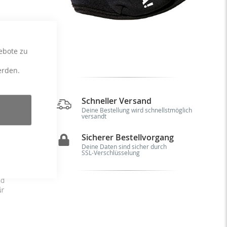
ebote zu
erden.
Schneller Versand
Deine Bestellung wird schnellstmöglich
versandt
en
ir
Sicherer Bestellvorgang
io
Deine Daten sind sicher durch
en
SSL-Verschlüsselung
e,
in
nd
ür