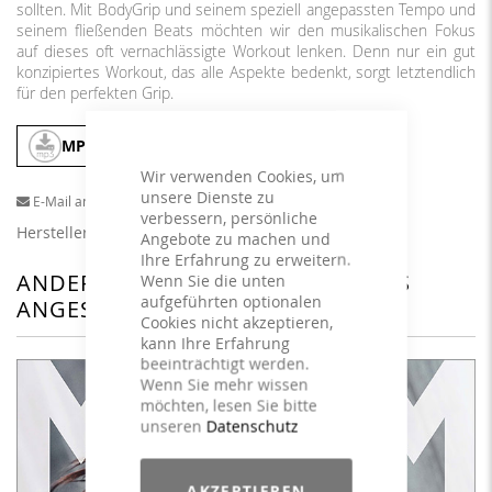
sollten. Mit BodyGrip und seinem speziell angepassten Tempo und
seinem fließenden Beats möchten wir den musikalischen Fokus
auf dieses oft vernachlässigte Workout lenken. Denn nur ein gut
konzipiertes Workout, das alle Aspekte bedenkt, sorgt letztendlich
für den perfekten Grip.
MP3
In den Warenkorb
Wir verwenden Cookies, um
unsere Dienste zu
E-Mail an einen Freund
verbessern, persönliche
Herstellerangaben
Angebote zu machen und
Ihre Erfahrung zu erweitern.
ANDERE KUNDEN HABEN SICH DAS
Wenn Sie die unten
aufgeführten optionalen
ANGESEHEN
Cookies nicht akzeptieren,
kann Ihre Erfahrung
beeinträchtigt werden.
Wenn Sie mehr wissen
möchten, lesen Sie bitte
unseren
Datenschutz
AKZEPTIEREN