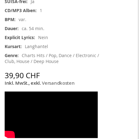
Ja
1
var.
ca. 54 min.
Nein
Langhantel
Charts Hits / Pop, Dance / Electronic /
Club, House / Deep House
39,90 CHF
Inkl. MwSt.
,
exkl.
Versandkosten