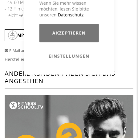
- ca. 60 Min. mitreißende, coole Musik
Wenn Sie mehr wissen
möchten, lesen Sie bitte
- 12 Filme mit vielfältigen Übungen
unseren
Datenschutz
- leicht verständlicher und umsetzbarer Trainingsplan
AKZEPTIEREN
MP3
In den Warenkorb
E-Mail an einen Freund
EINSTELLUNGEN
Herstellerangaben
ANDERE KUNDEN HABEN SICH DAS
ANGESEHEN