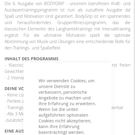
Die 6. Ausgabe von BODYGRIP - unserem lizenzfreien Kraft- und
Ausdauertrainingsprogramm ist nun als suisafreie Ausgabe da!
Spaß und Motivation sind garantiert. BodyGrip ist ein spannendes
und herausforderndes Gruppenfitnessprogramm, das die
klassischen Elemente des Langhanteltrainings mit Intervalltraining
ergänzt. Für die ultimative Motivation spielt die optimale
Abstimmung von Musik und Übungen eine entscheidende Rolle für
den Trainings- und Spaßeffekt
INHALT DES PROGRAMMS
- Klassisches Kraftausdauertraining mit Langhanteln und freien
Gewichten
- 2 Intervalleinheiten à 4 x 30/15 Sek.
Wir verwenden Cookies, um
unsere Dienste zu
DEINE VORTEILE
verbessern, persönliche
- Keine Lizenzkosten
Angebote zu machen und
- Perfekt auf die Übungen abgestimmte Musik
Ihre Erfahrung zu erweitern.
- Trainingspläne aus verschiedenen Ausgaben frei kombinierbar
Wenn Sie die unten
- Alle 3 Monate neu
aufgeführten optionalen
-zusätzlich zwei Intervalleinheiten
Cookies nicht akzeptieren,
kann Ihre Erfahrung
EINE AUSGABE ENTHÄLT
beeinträchtigt werden.