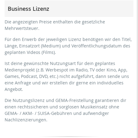
Trainer/in, Lehrer/in, Coach, Therapeut/in & natürliche
Business Lizenz
Personen
kommerzielle Verwendung & Verbreitung für
für Freiberufler und physische Unternehmen
Die angezeigten Preise enthalten die gesetzliche
Eigenmarketing
(Fitnessstudios, Sport Vereine, etc.)
Mehrwertsteuer.
kein direktes Geldverdienen mit dem Projekt (z.B.
kommerzielle Verwendung & Verbreitung für
innerhalb eines kostenpflichtigen Präventionskurses oder
Für den Erwerb der jeweiligen Lizenz benötigen wir den Titel,
Eigenmarketing
eines Abonnement-Dienstes)
Länge, Einsatzort (Medium) und Veröffentlichungsdatum des
direktes Geldverdienen mit dem Projekt (z.B. innerhalb
geplanten Videos (Films).
Streaming/Ausstrahlung über soziale Plattformen
eines kostenpflichtigen Präventionskurses oder eines
einschließlich: Facebook, YouTube, Instagram, Zoom,
Abonnement-Dienstes)
Ist deine gewünschte Nutzungsart für dein geplantes
Twitch, etc. + eigene Website
Medienprojekt (z.B. Werbespot im Radio, TV oder Kino, App,
Streaming/Ausstrahlung über soziale Plattformen
keine Sublizenzierung des Videos (Film)
Games, Podcast, DVD, etc.) nicht aufgeführt, dann sende uns
einschließlich: Facebook, YouTube, Instagram, Zoom,
keine mechanische Vervielfältigung
eine Anfrage und wir erstellen dir gerne ein individuelles
Twitch, etc. + gewerbliche Website
Angebot.
Download der Titel zur Verwendung
Sublizenzierung des Videos (Film)
Die Nutzungslizenz und GEMA-Freistellung garantieren dir
mechanische Vervielfältigung als DVD (bis 1.000 Stück)
einen rechtssicheren und sorglosen Musikeinsatz ohne
Download der Titel zur Verwendung
GEMA- / AKM- / SUISA-Gebühren und aufwendiger
Nachlizenzierungen.