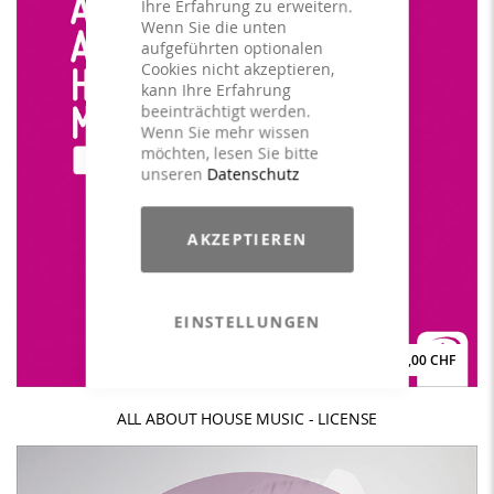
Ihre Erfahrung zu erweitern.
Wenn Sie die unten
aufgeführten optionalen
Cookies nicht akzeptieren,
kann Ihre Erfahrung
beeinträchtigt werden.
Wenn Sie mehr wissen
möchten, lesen Sie bitte
unseren
Datenschutz
AKZEPTIEREN
EINSTELLUNGEN
59,00 CHF
ALL ABOUT HOUSE MUSIC - LICENSE