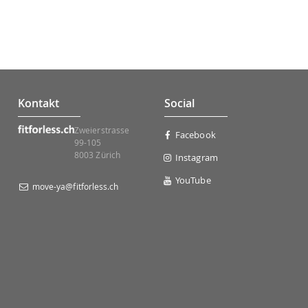
Kontakt
Social
Zweierstrasse
Facebook
99-105
8003 Zürich
Instagram
YouTube
move-ya@fitforless.ch