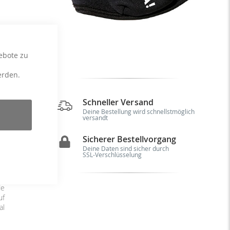
ebote zu
erden.
Schneller Versand
Deine Bestellung wird schnellstmöglich
versandt
f:
ür
Sicherer Bestellvorgang
he
as
Deine Daten sind sicher durch
SSL-Verschlüsselung
-,
x:
A!
de
uf
al