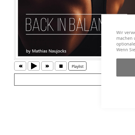
Wir verw
machen u
optionale
Wenn Sie
Playlist