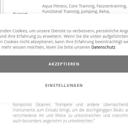
Aqua Fitness, Core Training, Faszientraining,
Functional Training, Jumping, Reha,
Kursart
Rückengymnastik, Senior Fitness , Toning /
Fatburner / BBP
House / Deep House, Instrumental, World
enden Cookies, um unsere Dienste zu verbessern, persönliche Ang
Genre
Music
nd Ihre Erfahrung zu erweitern. Wenn Sie die unten aufgeführten
n Cookies nicht akzeptieren, kann Ihre Erfahrung beeinträchtigt w
 mehr wissen möchten, lesen Sie bitte unseren
39,90 CHF
Datenschutz
Inkl. MwSt.
,
exkl.
Versandkosten
AKZEPTIEREN
Back in Balance #2 baut wieder auf dem Erfolgsrezept der #1 au
dynamische, dennoch sanfte Beats bilden die Grundlage f
Bewegungsmotivation, ergänzt durch abwechslungsreic
Instrumentierung, variert mit wenigen akzentuierten Vocals. D
EINSTELLUNGEN
Ergebnis ist ein wunderschöner Flow für deine Rücken-, Pilates
Mobility- oder auch Core-Kurse. Mathias Naujocks zu seinem Mi
"Ich bin wieder fasziniert mit welcher Kreativität der MOVE Y
Komponist Gitarren, Trompete und andere überraschen
Instrumente zum Einsatz bringt, um die durchgängigen Beats a
verschiedene Art und Weise zu unterstreichen und manchm
auch besonders angenehm zu unterbrechen."