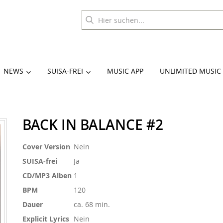
NEWS
SUISA-FREI
MUSIC APP
UNLIMITED MUSIC
BACK IN BALANCE #2
Weitere
Cover Version
Nein
Informationen
SUISA-frei
Ja
CD/MP3 Alben
1
BPM
120
Dauer
ca. 68 min.
Explicit Lyrics
Nein