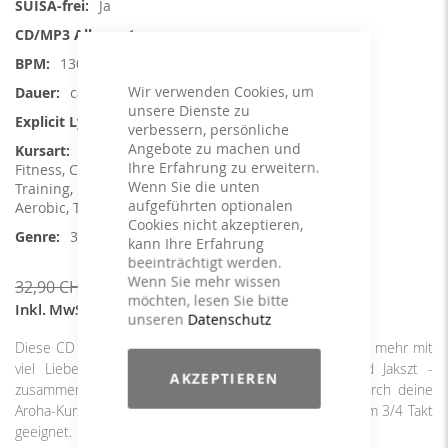
Ja
1
130
Wir verwenden Cookies, um
ca. 64 min.
unsere Dienste zu
Nein
verbessern, persönliche
Angebote zu machen und
Aerobic / Cardiotraining, Aqua
Ihre Erfahrung zu erweitern.
Fitness, Core Training, Dance, Functional
Wenn Sie die unten
Training, Reha, Rückengymnastik, Step
aufgeführten optionalen
Aerobic, Toning / Fatburner / BBP
Cookies nicht akzeptieren,
3/4 Count, Instrumental
kann Ihre Erfahrung
beeinträchtigt werden.
29,90 CHF
Wenn Sie mehr wissen
32,90 CHF
möchten, lesen Sie bitte
Inkl. MwSt.
,
exkl.
Versandkosten
unseren
Datenschutz
Diese CD ist ein wahres Meisterwerk. Sie wurde einmal mehr mit
viel Liebe mit dem Erfinder von AROHA - Bernhard Jakszt -
AKZEPTIEREN
zusammengestellt und trägt dich mit ihrer Energie durch deine
Aroha-Kurse, ist aber auch für alle anderen Kursprofile im 3/4 Takt
geeignet.