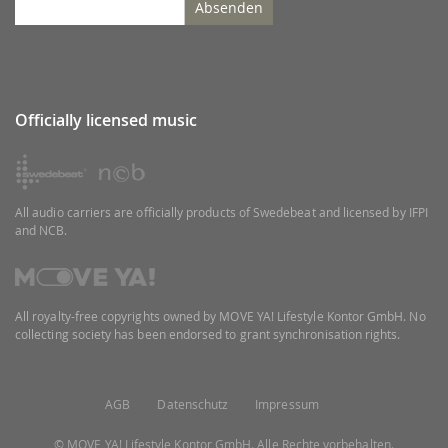
Absenden
Officially licensed music
All audio carriers are officially products of Swedebeat and licensed by IFPI
and NCB.
All royalty-free copyrights owned by MOVE YA! Lifestyle Kontor GmbH. No
collecting society has been endorsed to grant synchronisation rights.
AGB
Datenschutz
Impressum
© MOVE YA! Lifestyle Kontor GmbH. Alle Rechte vorbehalten.