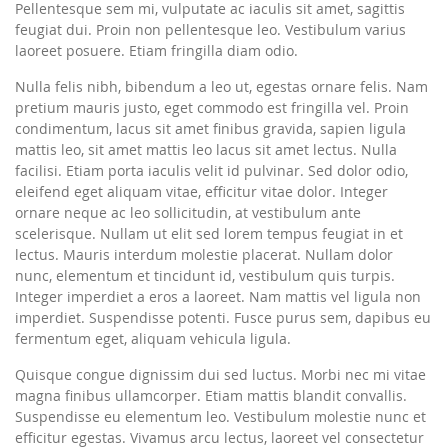
Pellentesque sem mi, vulputate ac iaculis sit amet, sagittis
feugiat dui. Proin non pellentesque leo. Vestibulum varius
laoreet posuere. Etiam fringilla diam odio.
Nulla felis nibh, bibendum a leo ut, egestas ornare felis. Nam
pretium mauris justo, eget commodo est fringilla vel. Proin
condimentum, lacus sit amet finibus gravida, sapien ligula
mattis leo, sit amet mattis leo lacus sit amet lectus. Nulla
facilisi. Etiam porta iaculis velit id pulvinar. Sed dolor odio,
eleifend eget aliquam vitae, efficitur vitae dolor. Integer
ornare neque ac leo sollicitudin, at vestibulum ante
scelerisque. Nullam ut elit sed lorem tempus feugiat in et
lectus. Mauris interdum molestie placerat. Nullam dolor
nunc, elementum et tincidunt id, vestibulum quis turpis.
Integer imperdiet a eros a laoreet. Nam mattis vel ligula non
imperdiet. Suspendisse potenti. Fusce purus sem, dapibus eu
fermentum eget, aliquam vehicula ligula.
Quisque congue dignissim dui sed luctus. Morbi nec mi vitae
magna finibus ullamcorper. Etiam mattis blandit convallis.
Suspendisse eu elementum leo. Vestibulum molestie nunc et
efficitur egestas. Vivamus arcu lectus, laoreet vel consectetur