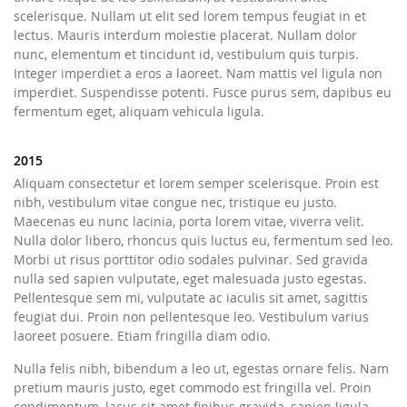
scelerisque. Nullam ut elit sed lorem tempus feugiat in et
lectus. Mauris interdum molestie placerat. Nullam dolor
nunc, elementum et tincidunt id, vestibulum quis turpis.
Integer imperdiet a eros a laoreet. Nam mattis vel ligula non
imperdiet. Suspendisse potenti. Fusce purus sem, dapibus eu
fermentum eget, aliquam vehicula ligula.
2015
Aliquam consectetur et lorem semper scelerisque. Proin est
nibh, vestibulum vitae congue nec, tristique eu justo.
Maecenas eu nunc lacinia, porta lorem vitae, viverra velit.
Nulla dolor libero, rhoncus quis luctus eu, fermentum sed leo.
Morbi ut risus porttitor odio sodales pulvinar. Sed gravida
nulla sed sapien vulputate, eget malesuada justo egestas.
Pellentesque sem mi, vulputate ac iaculis sit amet, sagittis
feugiat dui. Proin non pellentesque leo. Vestibulum varius
laoreet posuere. Etiam fringilla diam odio.
Nulla felis nibh, bibendum a leo ut, egestas ornare felis. Nam
pretium mauris justo, eget commodo est fringilla vel. Proin
condimentum, lacus sit amet finibus gravida, sapien ligula