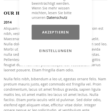
beeinträchtigt werden.
Wenn Sie mehr wissen
möchten, lesen Sie bitte
OUR HISTORY
unseren
Datenschutz
2014
Aliquam consectetur et lorem semper scelerisque. Proin est
AKZEPTIEREN
nibh, vestibulum vitae congue nec, tristique eu justo.
Maecenas eu nunc lacinia, porta lorem vitae, viverra velit.
Nulla dolor libero, rhoncus quis luctus eu, fermentum sed leo.
Morbi ut risus porttitor odio sodales pulvinar. Sed gravida
EINSTELLUNGEN
nulla sed sapien vulputate, eget malesuada justo egestas.
Pellentesque sem mi, vulputate ac iaculis sit amet, sagittis
feugiat dui. Proin non pellentesque leo. Vestibulum varius
laoreet posuere. Etiam fringilla diam odio.
Nulla felis nibh, bibendum a leo ut, egestas ornare felis. Nam
pretium mauris justo, eget commodo est fringilla vel. Proin
condimentum, lacus sit amet finibus gravida, sapien ligula
mattis leo, sit amet mattis leo lacus sit amet lectus. Nulla
facilisi. Etiam porta iaculis velit id pulvinar. Sed dolor odio,
eleifend eget aliquam vitae, efficitur vitae dolor. Integer
ornare neque ac leo sollicitudin, at vestibulum ante