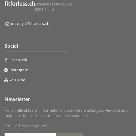
Zweierstrasse 99-105
8003 Zürich
move-ya@fitforless.ch
Social
Facebook
Instagram
YouTube
Newsletter
Hol dir alle aktuellen Informationen über Veranstaltungen, Verkäufe und
Angebote. Melde dich heute für den Newsletter an.
Email Adresse eingeben