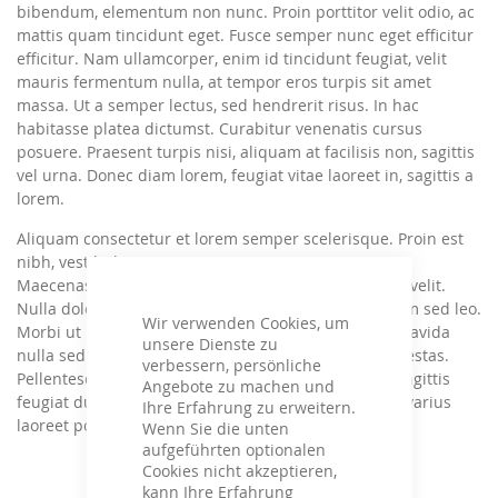
bibendum, elementum non nunc. Proin porttitor velit odio, ac
mattis quam tincidunt eget. Fusce semper nunc eget efficitur
efficitur. Nam ullamcorper, enim id tincidunt feugiat, velit
mauris fermentum nulla, at tempor eros turpis sit amet
massa. Ut a semper lectus, sed hendrerit risus. In hac
habitasse platea dictumst. Curabitur venenatis cursus
posuere. Praesent turpis nisi, aliquam at facilisis non, sagittis
vel urna. Donec diam lorem, feugiat vitae laoreet in, sagittis a
lorem.
Aliquam consectetur et lorem semper scelerisque. Proin est
nibh, vestibulum vitae congue nec, tristique eu justo.
Maecenas eu nunc lacinia, porta lorem vitae, viverra velit.
Nulla dolor libero, rhoncus quis luctus eu, fermentum sed leo.
Wir verwenden Cookies, um
Morbi ut risus porttitor odio sodales pulvinar. Sed gravida
unsere Dienste zu
nulla sed sapien vulputate, eget malesuada justo egestas.
verbessern, persönliche
Pellentesque sem mi, vulputate ac iaculis sit amet, sagittis
Angebote zu machen und
feugiat dui. Proin non pellentesque leo. Vestibulum varius
Ihre Erfahrung zu erweitern.
laoreet posuere. Etiam fringilla diam odio.
Wenn Sie die unten
aufgeführten optionalen
Cookies nicht akzeptieren,
kann Ihre Erfahrung