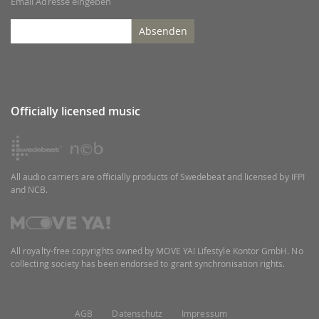
Email Adresse eingeben
Absenden
Officially licensed music
All audio carriers are officially products of Swedebeat and licensed by IFPI
and NCB.
All royalty-free copyrights owned by MOVE YA! Lifestyle Kontor GmbH. No
collecting society has been endorsed to grant synchronisation rights.
AGB
Datenschutz
Impressum