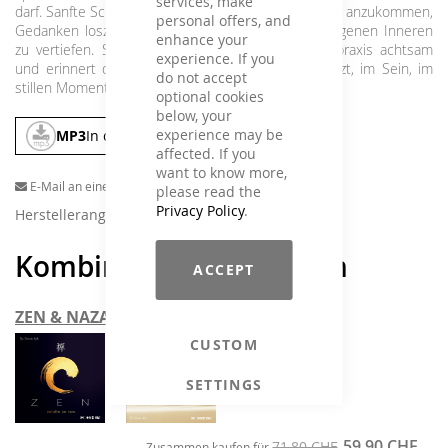
services, make
darf. Sanfte Schwingungen laden dazu ein, im Körper anzukommen,
personal offers, and
Gedanken loszulassen und die Verbindung zum eigenen Inneren
enhance your
zu vertiefen. Sie begleitet Yoga- und Meditationspraxis achtsam
experience. If you
und erinnert daran, ganz präsent zu sein – im Jetzt, im Sein, im
do not accept
stillen Moment.
optional cookies
below, your
experience may be
MP3
In den Warenkorb
affected. If you
want to know more,
E-Mail an einen Freund
please read the
Privacy Policy
.
Herstellerangaben
Kombinieren und sparen
ACCEPT
ZEN & NAZAR
CUSTOM
+
SETTINGS
59,90 CHF
71,80 CHF
Zusammen kaufen für