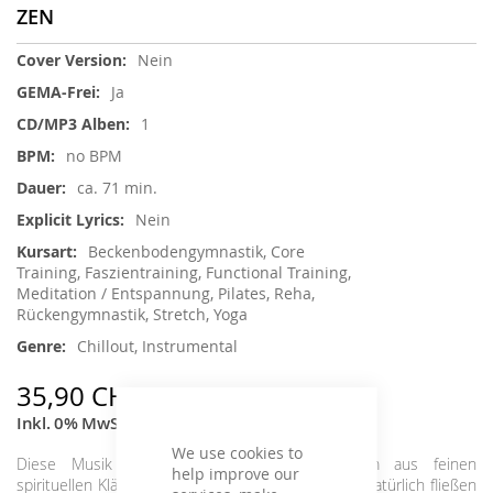
ZEN
Weitere
Nein
Informationen
Ja
1
no BPM
ca. 71 min.
Nein
Beckenbodengymnastik, Core
Training, Faszientraining, Functional Training,
Meditation / Entspannung, Pilates, Reha,
Rückengymnastik, Stretch, Yoga
Chillout, Instrumental
35,90 CHF
Inkl. 0% MwSt.
We use cookies to
Diese Musik schafft einen geschützten Raum aus feinen
help improve our
spirituellen Klängen, in dem der Atem weich und natürlich fließen